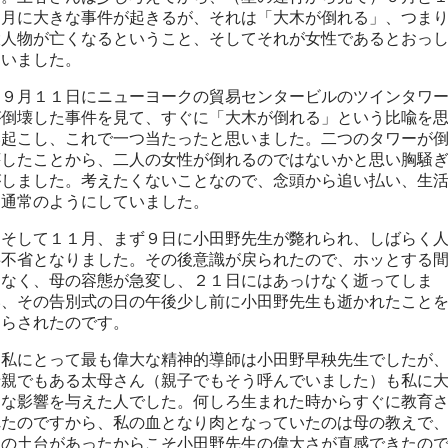
１月に大きな事件が起きるが、それは「大木が倒れる」、つま
大人物が亡くなるということ、そしてそれが女性であるとおっ
ゃいました。
９月１１日にニューヨークの貿易センタービルのツインタワ
が倒壊した事件を見て、すぐに「大木が倒れる」という比喩を
い起こし、これで一つ当たったと思いました。二つのタワーが
壊したことから、二人の女性が倒れるのではないかと思い胸騒
がしました。考えたくないことなので、念頭から追い払い、生
は通常のようにしていました。
そして１１月、まず９日に小田野先生が斃れられ、しばらく
事不省となりました。その後意識が戻られたので、ホッとする
もなく、母の容態が急変し、２１日にはあっけなく逝ってしま
い、その告別式の日の午後少し前に小田野先生も逝かれたこと
知らされたのです。
私にとって最も偉大な精神的導師は小田野早秧先生でしたが
母親でもある太母さん（親子でもそう呼んでいました）も私に
きな影響を与えた人でした。何しろ生まれた時からすぐに教育
れたのですから、私の血となり肉となっていたのは母の教えで
その土台があったからこそ小田野先生の偉大さが直感できたの