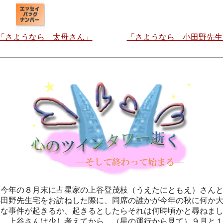
「さようなら 太母さん」
「さようなら 小田野先生
今年の８月末に占星家の上谷登茂枝（うえたにともえ）さん
小田野先生宅をお訪ねした際に、同席の誰かが今年の秋に何か
きな事件が起きるか、起きるとしたらそれは何時頃かと尋ねま
た。上谷さんは少し考えてから、（星の運行から見て）９月と