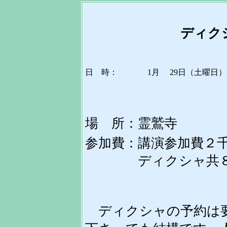
ディク
日 時：
1月 29日（土曜日
場 所：霊鷲寺
参加費：講演参加費２
ディクシャ共８
ディクシャの予約は要