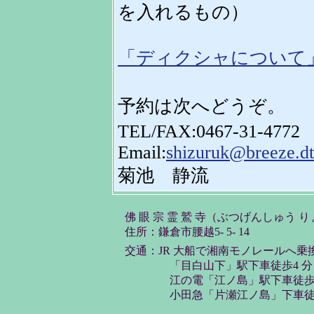
を入れるもの）
「ディクシャについて
予約は次へどうぞ。
TEL/FAX:0467-31-4772
Email:
shizuruk@breeze.dti
菊池 静流
佛 眼 宗 霊 鷲 寺（ぶつげんしゅう 
住所：鎌倉市腰越5- 5- 14
交通：JR 大船で湘南モノレールへ乗
「目白山下」駅下車徒歩4 分
江の電「江ノ島」駅下車徒歩6
小田急「片瀬江ノ島」下車徒歩1