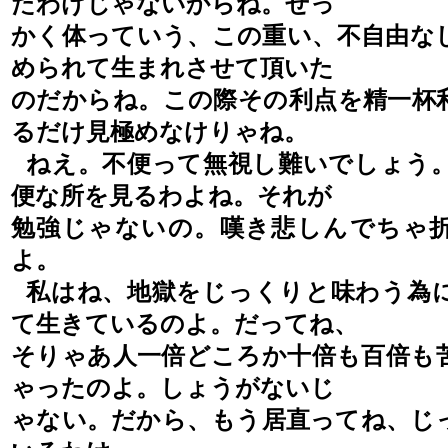
たわけじゃないからね。
せっ
かく体っていう、この重い、不自由な
められて生まれさせて頂いた
のだ
からね。この際その利点を精一杯
るだけ見極め
な
けりゃね。
ねえ。不便って無視し難いでしょう
便な所を見るわよね。それが
勉強じゃないの。
嘆き悲しんでちゃ
よ。
私はね、地獄をじっくりと味わう為
て生きているのよ。だってね、
そりゃあ人一倍どころか十倍も百倍も
ゃったのよ。しょうがない
じ
ゃない。だから、もう居直ってね、じ