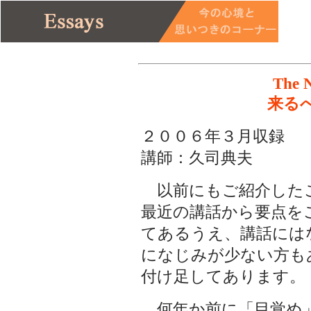
The N
来る
２００６年３月収録
講師：久司典夫
以前にもご紹介した
最近の講話から要点を
てあるうえ、講話には
になじみが少ない方も
付け足してあります。
何年か前に「目覚め